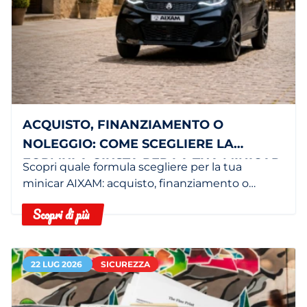
ACQUISTO, FINANZIAMENTO O
NOLEGGIO: COME SCEGLIERE LA
FORMULA GIUSTA PER LA TUA MINICAR
Scopri quale formula scegliere per la tua
minicar AIXAM: acquisto, finanziamento o
noleggio in base alle tue esigenze.
Scopri di più
22 LUG 2026
SICUREZZA