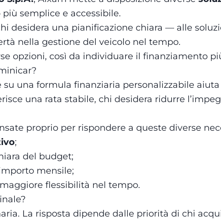
 più semplice e accessibile.
hi desidera una pianificazione chiara — alle soluz
ertà nella gestione del veicolo nel tempo.
e opzioni, così da individuare il finanziamento pi
 minicar?
su una formula finanziaria personalizzabile aiuta a
erisce una rata stabile, chi desidera ridurre l’impe
sate proprio per rispondere a queste diverse nece
tivo
;
iara del budget;
’importo mensile;
maggiore flessibilità nel tempo.
inale?
ria. La risposta dipende dalle priorità di chi acqui