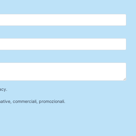
acy
.
mative, commerciali, promozionali.