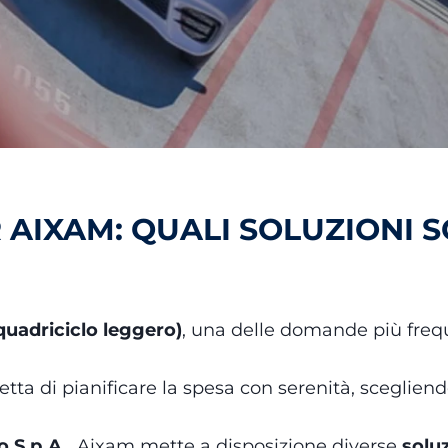
AIXAM: QUALI SOLUZIONI S
quadriciclo leggero)
, una delle domande più frequ
ta di pianificare la spesa con serenità, scegliend
 S.p.A.
, Aixam mette a disposizione diverse
soluz