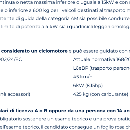
ntinua o netta massima inferiore o uguale a 15kW e con m
e o inferiore a 600 kg per i veicoli destinati al trasporto m
te di guida della categoria AM sia possibile condurre (c
limite di potenza a 4 kW, sia i quadricicli leggeri omolo
è considerato un ciclomotore
e può essere guidato con di
002/24/EC
Attuale normativa 168/2
L6eBP (trasporto person
45 km/h
6kW (8.15hp)
nè accessori)
425 kg (con carburante)
olari di licenza A o B oppure da una persona con 14 a
bligatorio sostenere un esame teorico e una prova pratica
ll’esame teorico, il candidato consegue un foglio rosa che