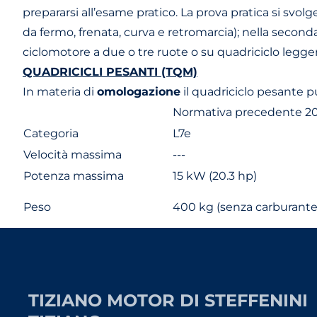
prepararsi all’esame pratico. La prova pratica si svo
da fermo, frenata, curva e retromarcia); nella seconda
ciclomotore a due o tre ruote o su quadriciclo legge
QUADRICICLI PESANTI (TQM)
In materia di
omologazione
il quadriciclo pesante 
Normativa precedente 2
Categoria
L7e
Velocità massima
---
Potenza massima
15 kW (20.3 hp)
Peso
400 kg (senza carburante
TIZIANO MOTOR DI STEFFENINI