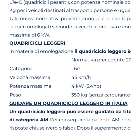
L7e-C (quadricicli pesanti), con potenza nominale co
Kg per i veicoli destinati al trasporto persone e ugual
Tale nuova normativa prevede dunque che con la paten
leggeri omologati secondo la vecchia direttiva e con 
massima di 6 kW.
QUADRICICLI LEGGERI
In materia di omologazione
il quadriciclo leggero 
Normativa precedente 2
Categoria
L6e
Velocità massima
45 km/h
Potenza massima
4 kW (5.4hp)
Peso
350 kg (senza carburante 
GUIDARE UN QUADRICICLO LEGGERO IN ITALIA
Un quadriciclo leggero può essere guidato da tit
di categoria AM
. Per conseguire la patente AM è ob
risposte chiuse (vero o falso). Dopo il superamento de